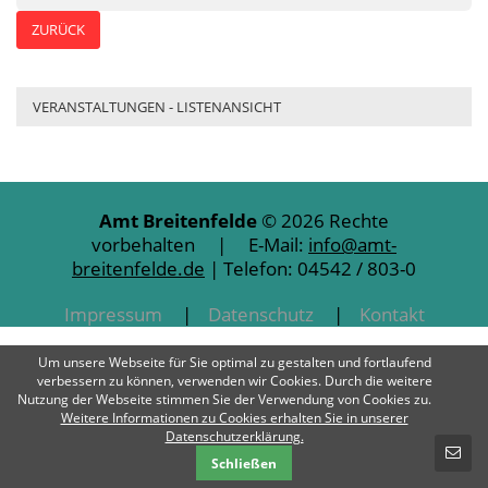
ZURÜCK
VERANSTALTUNGEN - LISTENANSICHT
Amt Breitenfelde
© 2026 Rechte
vorbehalten | E-Mail:
info@amt-
breitenfelde.de
| Telefon: 04542 / 803-0
Impressum
Datenschutz
Kontakt
Um unsere Webseite für Sie optimal zu gestalten und fortlaufend
verbessern zu können, verwenden wir Cookies. Durch die weitere
Nutzung der Webseite stimmen Sie der Verwendung von Cookies zu.
Weitere Informationen zu Cookies erhalten Sie in unserer
SCHNELLKONTAKT
Datenschutzerklärung.
Schließen
E-Mail-Nachricht - Amt Breitenfelde